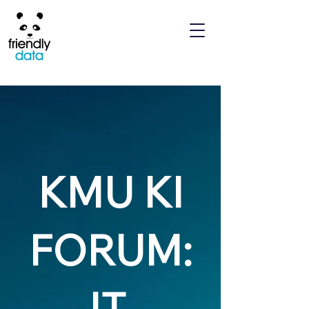
KMU KI
FORUM:
IT,