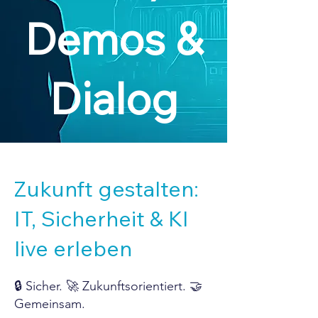
Demos &
Dialog
Zukunft gestalten:
IT, Sicherheit & KI
live erleben
🔒 Sicher. 🚀 Zukunftsorientiert. 🤝
Gemeinsam.