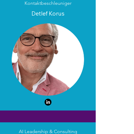
Kontaktbeschleuniger
Detlef Korus
AI Leadership & Consulting