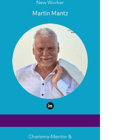
New Worker
Martin Mantz
Charisma-Mentor &